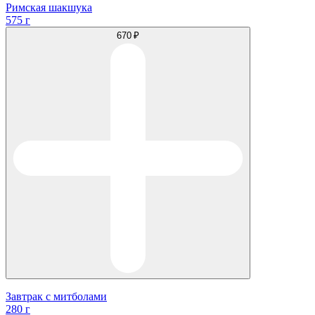
Римская шакшука
575 г
670 ₽
Завтрак с митболами
280 г