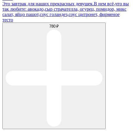
Это завтрак для наших прекрасных девушек.В нем всё-что вы
так любите: авокадо,сыр страчателла, огурец, помидор, микс
салат, яйцо пашот,соус голандез,соус цитронет, фирменое
тесто
780 ₽