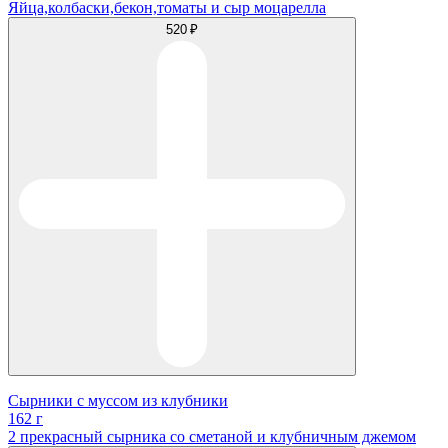
Яйца,колбаски,бекон,томаты и сыр моцарелла
520 ₽
Сырники с муссом из клубники
162 г
2 прекрасный сырника со сметаной и клубничным джемом