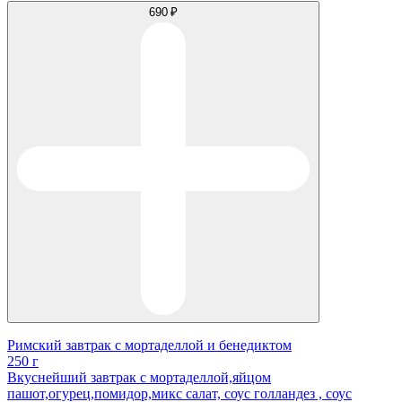
690 ₽
Римский завтрак с мортаделлой и бенедиктом
250 г
Вкуснейший завтрак с мортаделлой,яйцом
пашот,огурец,помидор,микс салат, соус голландез , соус