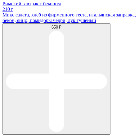
Римский завтрак с беконом
210 г
Микс салата, хлеб из фирменного теста, итальянская заправка,
бекон, яйцо, помидоры черри, лук тушёный
650 ₽