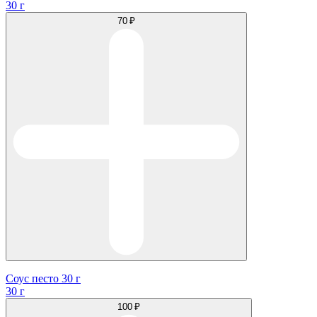
30 г
70 ₽
Соус песто 30 г
30 г
100 ₽