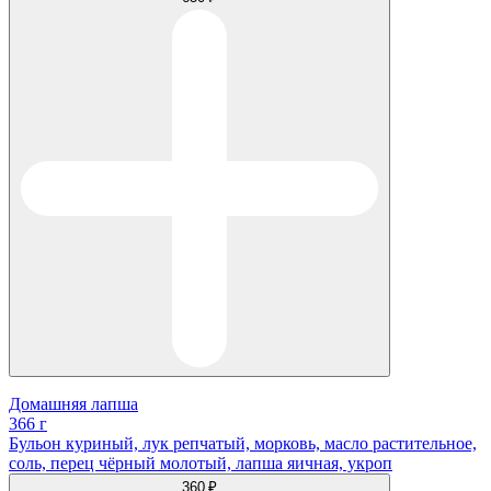
Домашняя лапша
366 г
Бульон куриный, лук репчатый, морковь, масло растительное,
соль, перец чёрный молотый, лапша яичная, укроп
360 ₽