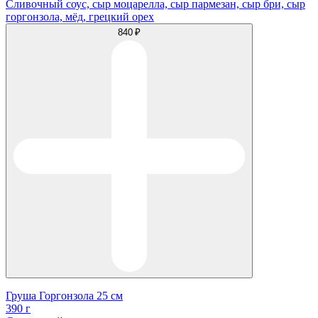
Сливочный соус, сыр моцарелла, сыр пармезан, сыр бри, сыр
горгонзола, мёд, грецкий орех
840 ₽
Груша Горгонзола 25 см
390 г