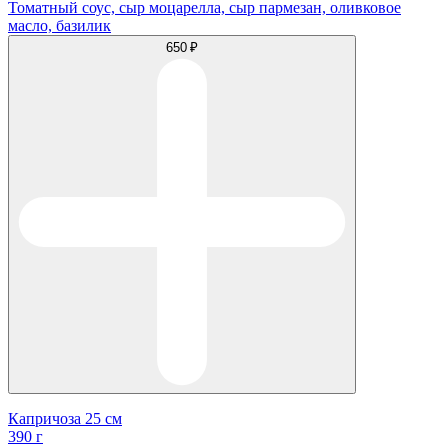
Томатный соус, сыр моцарелла, сыр пармезан, оливковое
масло, базилик
650 ₽
Капричоза 25 см
390 г