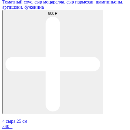
Томатный соус, сыр моцарелла, сыр пармезан, шампиньоны,
артишоки, буженина
900 ₽
4 сыра 25 см
340 г