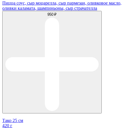
Пицца соус, сыр моцарелла, сыр пармезан, оливковое масло,
оливки каламата, шампиньоны, сыр страчателла
950 ₽
Тако 25 см
420 г