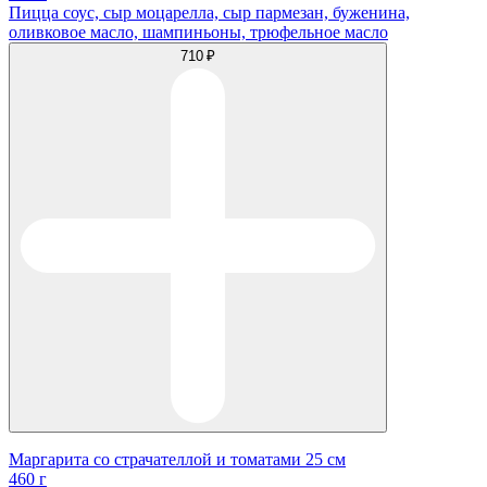
Пицца соус, сыр моцарелла, сыр пармезан, буженина,
оливковое масло, шампиньоны, трюфельное масло
710 ₽
Маргарита со страчателлой и томатами 25 см
460 г