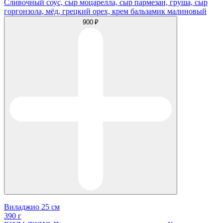
Сливочный соус, сыр моцарелла, сыр пармезан, груша, сыр
горгонзола, мёд, грецкий орех, крем бальзамик малиновый
900 ₽
Виладжио 25 см
390 г