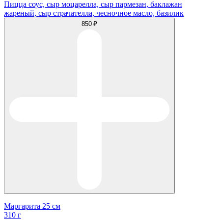
Пицца соус, сыр моцарелла, сыр пармезан, баклажан
жареный, сыр страчателла, чесночное масло, базилик
850 ₽
Маргарита 25 см
310 г