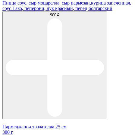
Пицца соус, сыр моцарелла, сыр пармезан,курица запеченная,
соус Тако, пеперони, лук красный, перец болгарский
900 ₽
Пармеджано-страчателла 25 см
380 г