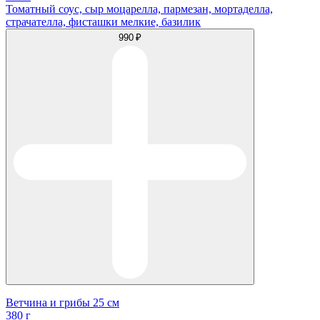
Томатный соус, сыр моцарелла, пармезан, мортаделла,
страчателла, фисташки мелкие, базилик
990 ₽
Ветчина и грибы 25 см
380 г