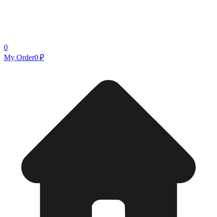
0
My Order
0 ₽