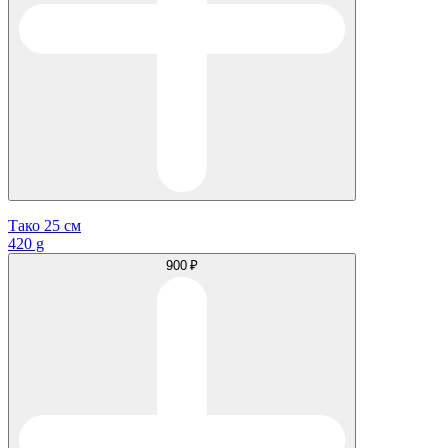
Тако 25 см
420 g
900 ₽