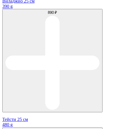
Виладжио 25 см
390 g
890 ₽
Тейсти 25 см
480 g