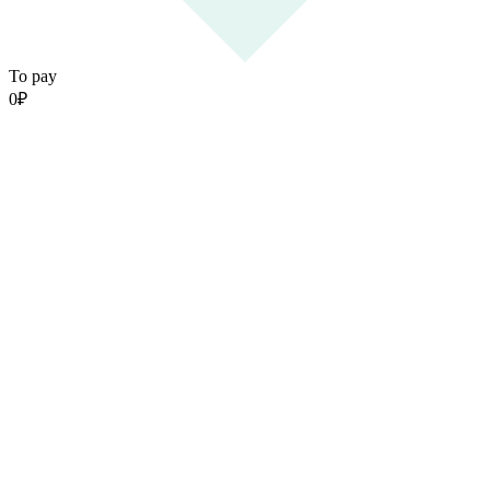
To pay
0
₽