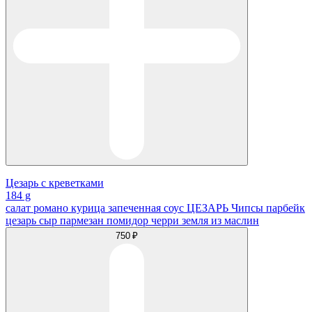
Цезарь с креветками
184 g
салат романо курица запеченная соус ЦЕЗАРЬ Чипсы парбейк
цезарь сыр пармезан помидор черри земля из маслин
750 ₽