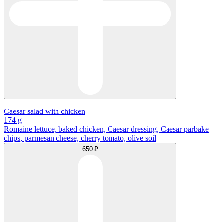
Caesar salad with chicken
174 g
Romaine lettuce, baked chicken, Caesar dressing, Caesar parbake
chips, parmesan cheese, cherry tomato, olive soil
650 ₽