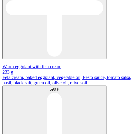
Warm eggplant with feta cream
233 g
Feta cream, baked eggplant, vegetable oil, Pesto sauce, tomato salsa,
basil, black salt, green oil, olive oil, olive soil
690 ₽