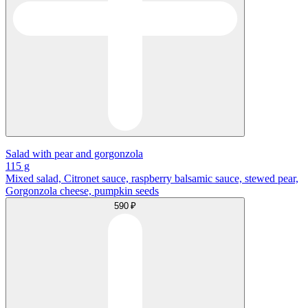
Salad with pear and gorgonzola
115 g
Mixed salad, Citronet sauce, raspberry balsamic sauce, stewed pear,
Gorgonzola cheese, pumpkin seeds
590 ₽