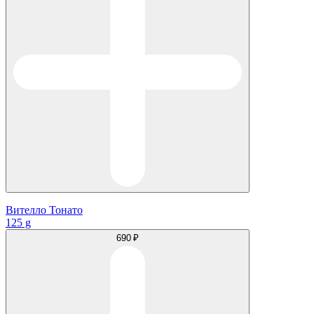
Вителло Тонато
125 g
690 ₽