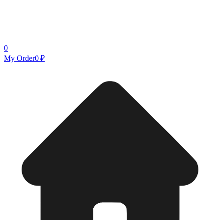
0
My Order
0 ₽